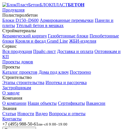
БЛОКПЛАСТ
БЕТОН
Продукция
Полистиролбетон
Блоки D150–D600
Армированные перемычки
Панели и
плиты
Тёплый бетон в мешках
Стройматериалы
Керамический кирпич
Газобетонные блоки
Пенобетонные
блоки
Кровля и фасад Grand Line
ЖБИ-изделия
Сервис
Вся продукция
Прайс-лист
Доставка и оплата
Оптовикам и
КП
Проекты домов
Проекты
Каталог проектов
Дома под ключ
Построено
Строительство
Этапы строительства
Ипотека и рассрочка
Застройщикам
О заводе
Компания
О компании
Наши объекты
Сертификаты
Вакансии
Знания
Статьи
Новости
Видео
Вопросы и ответы
Контакты
+7 (495) 988-50-61
пн–сб 9:00–19:00